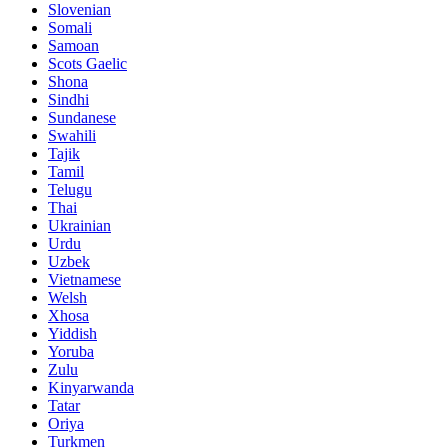
Slovenian
Somali
Samoan
Scots Gaelic
Shona
Sindhi
Sundanese
Swahili
Tajik
Tamil
Telugu
Thai
Ukrainian
Urdu
Uzbek
Vietnamese
Welsh
Xhosa
Yiddish
Yoruba
Zulu
Kinyarwanda
Tatar
Oriya
Turkmen