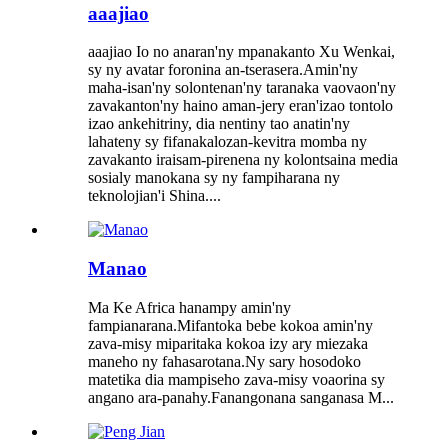
aaajiao
aaajiao Io no anaran'ny mpanakanto Xu Wenkai,
sy ny avatar foronina an-tserasera.Amin'ny
maha-isan'ny solontenan'ny taranaka vaovaon'ny
zavakanton'ny haino aman-jery eran'izao tontolo
izao ankehitriny, dia nentiny tao anatin'ny
lahateny sy fifanakalozan-kevitra momba ny
zavakanto iraisam-pirenena ny kolontsaina media
sosialy manokana sy ny fampiharana ny
teknolojian'i Shina....
Manao
Ma Ke Africa hanampy amin'ny
fampianarana.Mifantoka bebe kokoa amin'ny
zava-misy miparitaka kokoa izy ary miezaka
maneho ny fahasarotana.Ny sary hosodoko
matetika dia mampiseho zava-misy voaorina sy
angano ara-panahy.Fanangonana sanganasa M...