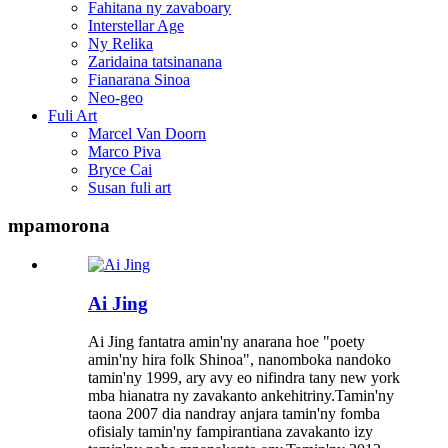
Fahitana ny zavaboary
Interstellar Age
Ny Relika
Zaridaina tatsinanana
Fianarana Sinoa
Neo-geo
Fuli Art
Marcel Van Doorn
Marco Piva
Bryce Cai
Susan fuli art
mpamorona
Ai Jing
Ai Jing fantatra amin'ny anarana hoe "poety
amin'ny hira folk Shinoa", nanomboka nandoko
tamin'ny 1999, ary avy eo nifindra tany new york
mba hianatra ny zavakanto ankehitriny.Tamin'ny
taona 2007 dia nandray anjara tamin'ny fomba
ofisialy tamin'ny fampirantiana zavakanto izy