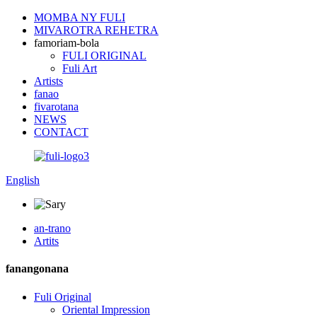
MOMBA NY FULI
MIVAROTRA REHETRA
famoriam-bola
FULI ORIGINAL
Fuli Art
Artists
fanao
fivarotana
NEWS
CONTACT
English
an-trano
Artits
fanangonana
Fuli Original
Oriental Impression