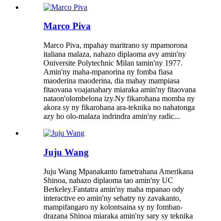
Marco Piva
Marco Piva, mpahay maritrano sy mpamorona
italiana malaza, nahazo diplaoma avy amin'ny
Oniversite Polytechnic Milan tamin'ny 1977.
Amin'ny maha-mpanorina ny fomba fiasa
maoderina maoderina, dia mahay mampiasa
fitaovana voajanahary miaraka amin'ny fitaovana
nataon'olombelona izy.Ny fikarohana momba ny
akora sy ny fikarohana ara-teknika no nahatonga
azy ho olo-malaza indrindra amin'ny radic...
Juju Wang
Juju Wang Mpanakanto fametrahana Amerikana
Shinoa, nahazo diplaoma tao amin'ny UC
Berkeley.Fantatra amin'ny maha mpanao ody
interactive eo amin'ny sehatry ny zavakanto,
mampifangaro ny kolontsaina sy ny fomban-
drazana Shinoa miaraka amin'ny sary sy teknika