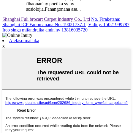
fihaonan'ny poetika sy ny
sosiolojia.Fanangonana asa...
Shanghai Fuli brocart Carpet Industry Co., Ltd
No. Firaketana:
Shanghai ICP Fanomanana No. 19021737-1
Vidiny: 15021999787
Ireo singa mifandraika amin'ny 13816035720
Alefaso mailaka
x