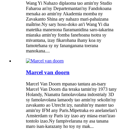
Wang Yi Nahazo diplaoma tao amin'ny Studio
Faharoa an'ny Departemantan'ny Fandokoana
menaka ao amin'ny Akademia momba ny
Zavakanto Shina ary nahazo mari-pahaizana
maîtrise.Ny sary hoso-doko an'i Wang Yi dia
matetika manenona fiaramanidina saro-takarina
miaraka amin'ny fomba fanehoana tsotra sy
mivantana, izay fikarohana ihany koa ny
famotehana sy ny fananganana toerana
manokana....
Marcel van doorn
Marcel Van Doorn mpanao tantara an-tsary
Marcel Van Doorn dia teraka tamin'ny 1973 tany
Holandy, Nianatra famolavolana indostrialy 3D
sy famolavolana lamaody tao amin'ny sekolin'ny
zavakanto ao Utrecht izy, narahin'ny master tao
amin'ny IFM any Paris.Mipetraka eo anelanelan'i
Amsterdam sy Paris izy izao ary miasa eran'izao
tontolo izao.Ny fampivelarana ny asa tanana
maro isan-karazany ho toy ny mak...