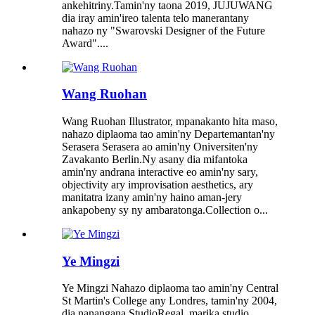
ankehitriny.Tamin'ny taona 2019, JUJUWANG
dia iray amin'ireo talenta telo manerantany
nahazo ny "Swarovski Designer of the Future
Award"....
Wang Ruohan
Wang Ruohan Illustrator, mpanakanto hita maso,
nahazo diplaoma tao amin'ny Departemantan'ny
Serasera Serasera ao amin'ny Oniversiten'ny
Zavakanto Berlin.Ny asany dia mifantoka
amin'ny andrana interactive eo amin'ny sary,
objectivity ary improvisation aesthetics, ary
manitatra izany amin'ny haino aman-jery
ankapobeny sy ny ambaratonga.Collection o...
Ye Mingzi
Ye Mingzi Nahazo diplaoma tao amin'ny Central
St Martin's College any Londres, tamin'ny 2004,
dia nanangana StudioRegal, marika studio