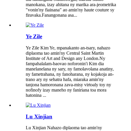
manokana, izay ahitana ny marika ara-jeometrika
"vonin'ny fiainana" ao amin'ny haute couture sy
firavaka.Fanangonana asa...
Ye Zile
Ye Zile Kim Ye, mpanakanto an-tsary, nahazo
diplaoma tao amin'ny Central Saint Martin
Institute of Art and Design any London.Ny
fampahalalam-baovao noforonin'i Kim dia
manelanelana ny sary, ny famolavolana anatiny,
ny fametrahana, ny fanoharana, ny kojakoja an-
trano ary ny sehatra hafa, miaraka amin'ny
tanjona hamoronana zava-misy virtoaly toy ny
nofinofy izay maneho ny faniriana toa mora
hatonina ...
Lu Xinjian
Lu Xinjian Nahazo diplaoma tao amin'ny