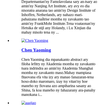
Departemantan'ny Famolavolana sary an-tsary ao
amin'ny Nanjing Art Institute, ary avy eo dia
nisoratra anarana tao amin'ny Design Institute of
Inhoffen, Netherlands, ary nahazo mari-
pahaizana maîtrise momba ny zavakanto tao
amin'ny FrankMohr Institute.Tena voataonan'ny
Hetsika de stijl any Holandy, i Lu Xinjian dia
mahay misolo tena ny ...
Chen Yaoming
Chen Yaoming dia mpanakanto abstract ary
filoha lefitry ny Akademia momba ny zavakanto
tsara indrindra ao amin'ny Akademia Shanghai
momba ny zavakanto maso.Mahay mampiasa
fitaovana efa vita izy ary manao fanazaran-tena
hoso-doko maromaro, izay tsy vitan'ny hoe
maneho ny fiovana azo ampiharina sasany ao
Shina, fa koa maneho ny fahazarany ara-panahy
manokana i...